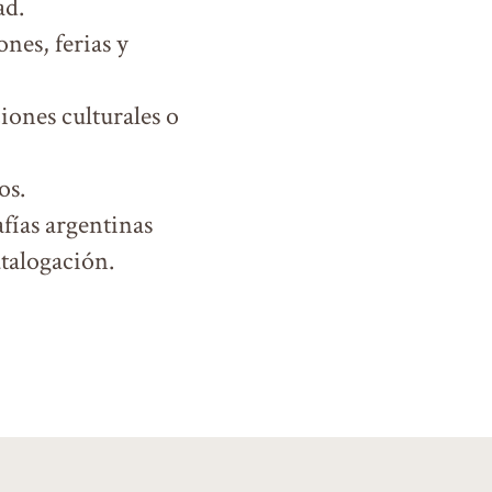
ad.
nes, ferias y
ciones culturales o
os.
afías argentinas
atalogación.