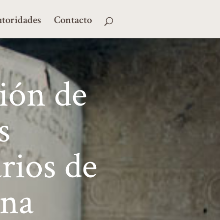
toridades
Contacto
ión de
s
rios de
ina