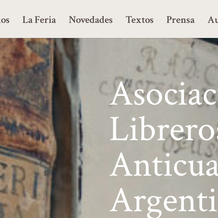
ios
La Feria
Novedades
Textos
Prensa
Au
Asociac
Librero
Anticua
Argent