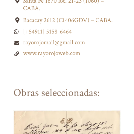
Santa Fé 1670 loc. 21-23 (1060) –

CABA.
Bacacay 2612 (C1406GDV) – CABA.

[+54911] 5158-6464

rayorojomail@gmail.com

www.rayorojoweb.com

Obras seleccionadas: